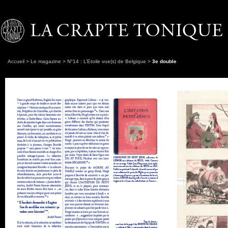
Accueil
>
Le magazine
>
N°14 : L’Etoile vue(s) de Belgique
>
3e double