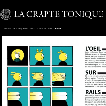
Accueil
>
Le magazine
>
N°9 : L’Oeil sur rails
>
edito